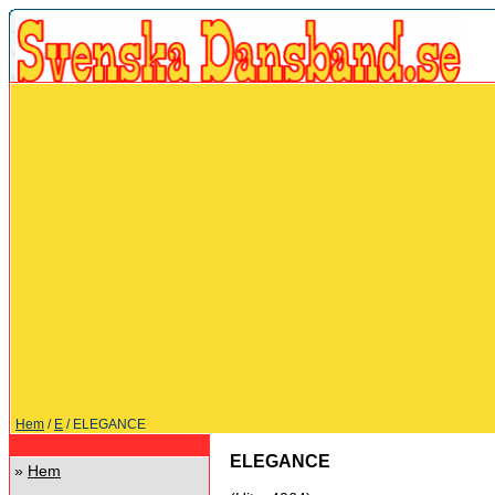
Hem
/
E
/ ELEGANCE
ELEGANCE
»
Hem