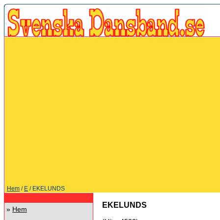
Hem
/
E
/ EKELUNDS
EKELUNDS
»
Hem