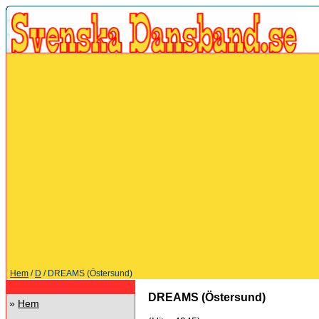
Hem
/
D
/ DREAMS (Östersund)
DREAMS (Östersund)
»
Hem