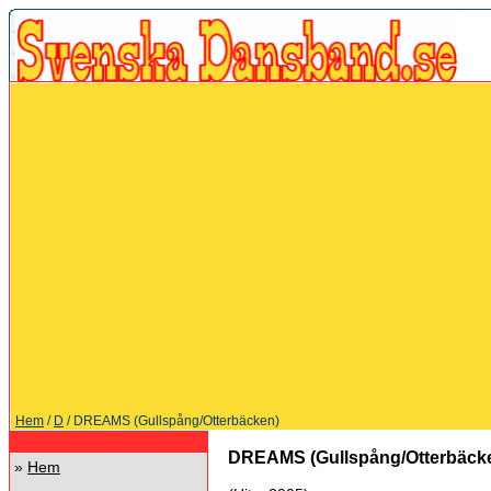
Hem
/
D
/ DREAMS (Gullspång/Otterbäcken)
DREAMS (Gullspång/Otterbäck
»
Hem