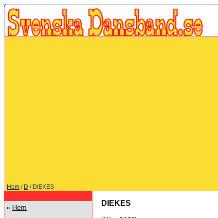
Hem
/
D
/ DIEKES
DIEKES
»
Hem