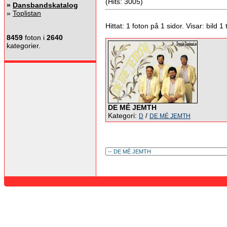
(Hits: 3005)
»
Dansbandskatalog
»
Toplistan
Hittat: 1 foton på 1 sidor. Visar: bild 1 ti
8459
foton i
2640
kategorier.
DE MÉ JEMTH
Kategori:
/
D
DE MÉ JEMTH