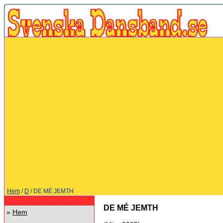
Hem
/
D
/ DE MÉ JEMTH
DE MÉ JEMTH
»
Hem