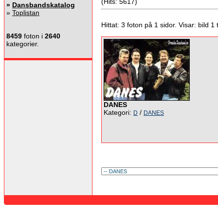
(Hits: 5617)
»
Dansbandskatalog
»
Toplistan
Hittat: 3 foton på 1 sidor. Visar: bild 1 ti
8459
foton i
2640
kategorier.
DANES
Kategori:
/
D
DANES