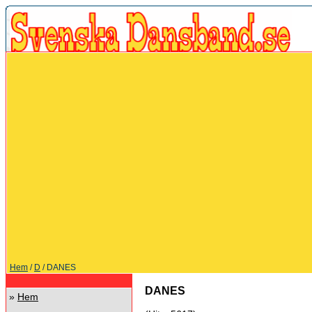
Hem
/
D
/ DANES
DANES
»
Hem