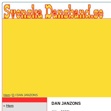
Hem
/
D
/ DAN JANZONS
DAN JANZONS
»
Hem