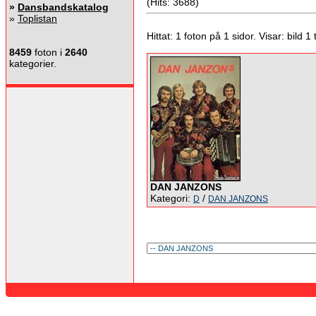
(Hits: 3688)
»
Dansbandskatalog
»
Toplistan
Hittat: 1 foton på 1 sidor. Visar: bild 1 ti
8459
foton i
2640
kategorier.
DAN JANZONS
Kategori:
/
D
DAN JANZONS