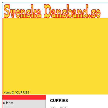
Hem
/
C
/ CURRIES
CURRIES
»
Hem