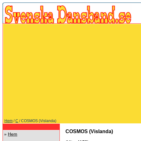
Hem
/
C
/ COSMOS (Vislanda)
COSMOS (Vislanda)
»
Hem