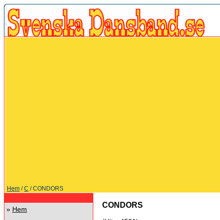
Hem
/
C
/ CONDORS
CONDORS
»
Hem