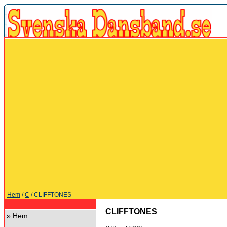
Hem
/
C
/ CLIFFTONES
CLIFFTONES
»
Hem