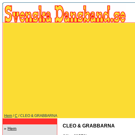
Hem
/
C
/ CLEO & GRABBARNA
CLEO & GRABBARNA
»
Hem