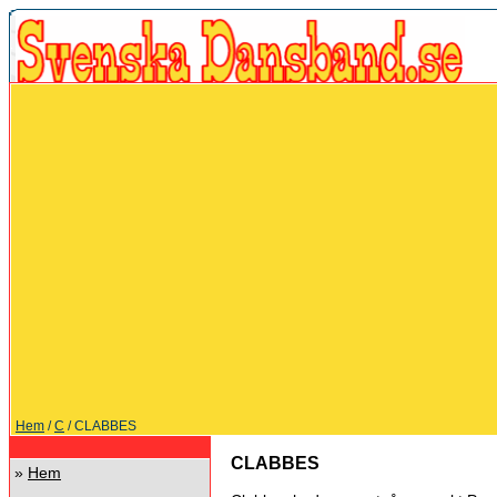
Hem
/
C
/ CLABBES
CLABBES
»
Hem