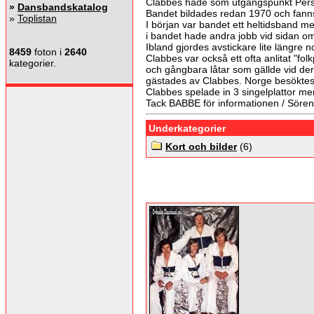
Clabbes hade som utgångspunkt Perst
»
Dansbandskatalog
Bandet bildades redan 1970 och fanns 
»
Toplistan
I början var bandet ett heltidsband men
i bandet hade andra jobb vid sidan om
Ibland gjordes avstickare lite längre 
8459
foton i
2640
Clabbes var också ett ofta anlitat "f
kategorier.
och gångbara låtar som gällde vid d
gästades av Clabbes. Norge besöktes v
Clabbes spelade in 3 singelplattor me
Tack BABBE för informationen / Sören
Underkategorier
Kort och bilder
(6)