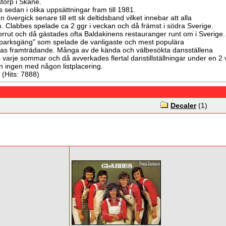
orp i Skåne.
sedan i olika uppsättningar fram till 1981.
 övergick senare till ett sk deltidsband vilket innebar att alla
. Clabbes spelade ca 2 ggr i veckan och då främst i södra Sverige.
norrut och då gästades ofta Baldakinens restauranger runt om i Sverige.
olkparksgäng" som spelade de vanligaste och mest populära
eras framträdande. Många av de kända och välbesökta dansställena
arje sommar och då avverkades flertal danstillställningar under en 2 
n ingen med någon listplacering.
 (Hits: 7888)
Decaler
(1)