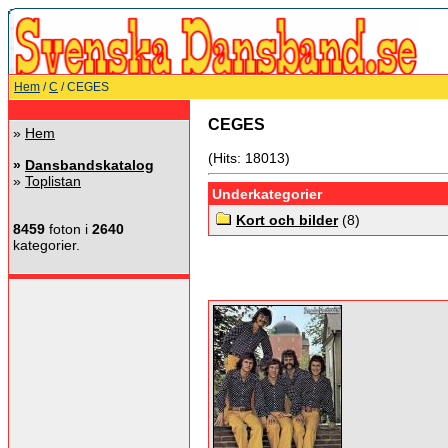
Hem
/
C
/ CEGES
CEGES
»
Hem
(Hits: 18013)
»
Dansbandskatalog
»
Toplistan
Underkategorier
Kort och bilder
(8)
8459
foton i
2640
kategorier.