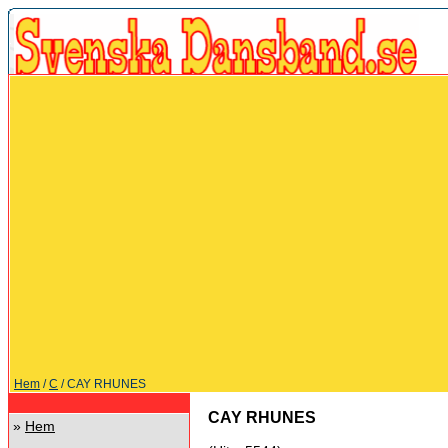
Hem
/
C
/ CAY RHUNES
CAY RHUNES
»
Hem