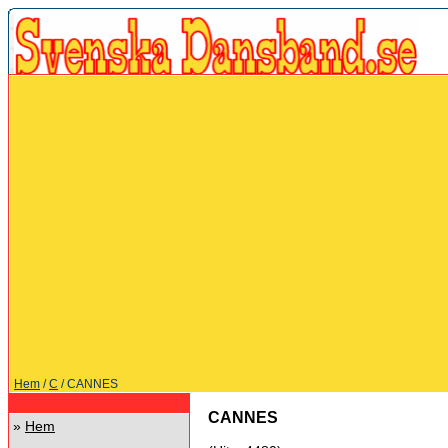
Hem
/
C
/ CANNES
CANNES
»
Hem