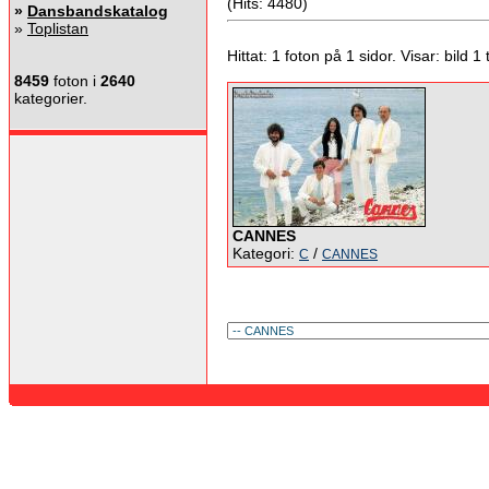
(Hits: 4480)
»
Dansbandskatalog
»
Toplistan
Hittat: 1 foton på 1 sidor. Visar: bild 1 ti
8459
foton i
2640
kategorier.
CANNES
Kategori:
/
C
CANNES