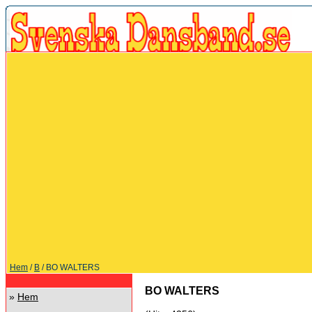
Hem
/
B
/ BO WALTERS
BO WALTERS
»
Hem