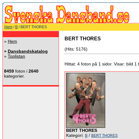
Hem
/
B
/ BERT THORES
BERT THORES
»
Hem
(Hits: 5176)
»
Dansbandskatalog
»
Toplistan
Hittat: 4 foton på 1 sidor. Visar: bild 1 ti
8459
foton i
2640
kategorier.
BERT THORES
Kategori:
/
B
BERT THORES