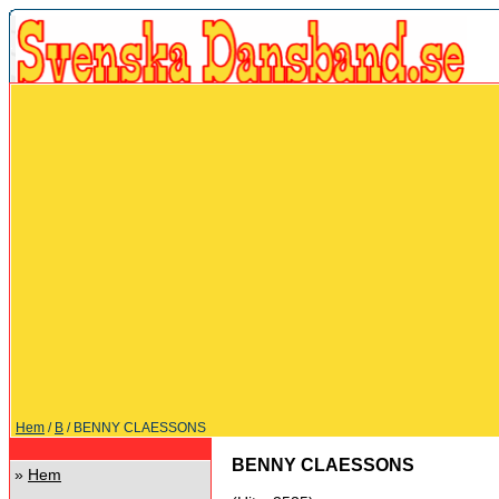
Hem
/
B
/ BENNY CLAESSONS
BENNY CLAESSONS
»
Hem