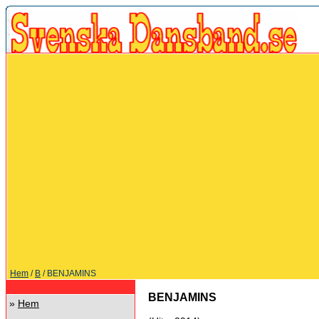
Hem
/
B
/ BENJAMINS
BENJAMINS
»
Hem