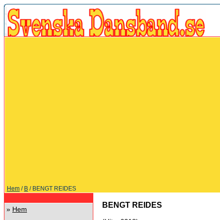
Hem
/
B
/ BENGT REIDES
BENGT REIDES
»
Hem