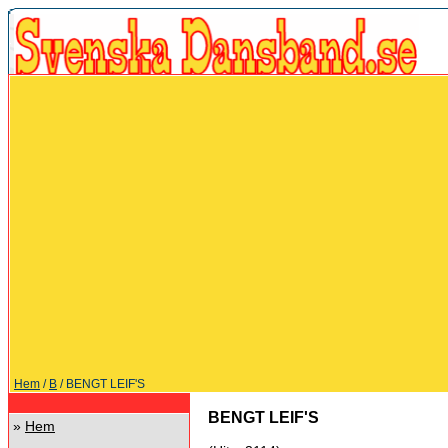
Hem
/
B
/ BENGT LEIF'S
BENGT LEIF'S
»
Hem