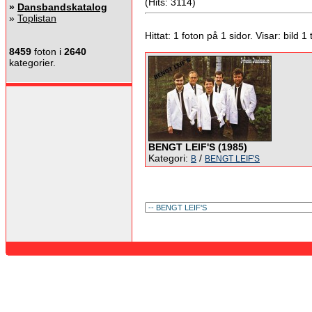
(Hits: 3114)
»
Dansbandskatalog
»
Toplistan
Hittat: 1 foton på 1 sidor. Visar: bild 1 ti
8459
foton i
2640
kategorier.
BENGT LEIF'S (1985)
Kategori:
/
B
BENGT LEIF'S