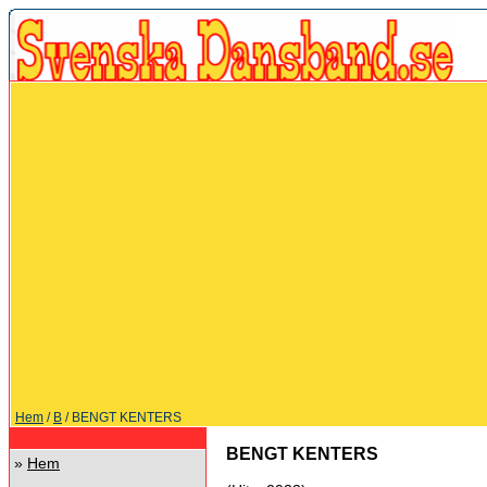
Hem
/
B
/ BENGT KENTERS
BENGT KENTERS
»
Hem