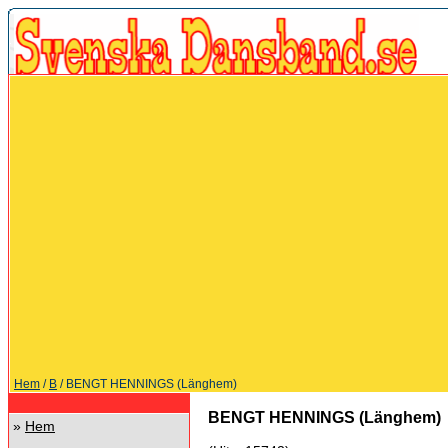
Hem
/
B
/ BENGT HENNINGS (Länghem)
BENGT HENNINGS (Länghem)
»
Hem