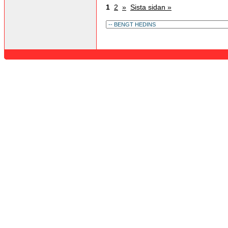
1
2
»
Sista sidan »