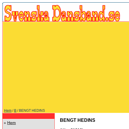
Hem
/
B
/ BENGT HEDINS
BENGT HEDINS
»
Hem