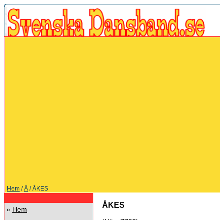
Hem
/
Å
/ ÅKES
ÅKES
»
Hem