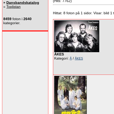
(Hits: 7762)
»
Dansbandskatalog
»
Toplistan
Hittat: 8 foton på 1 sidor. Visar: bild 1 ti
8459
foton i
2640
kategorier.
ÅKES
Kategori:
/
Å
ÅKES