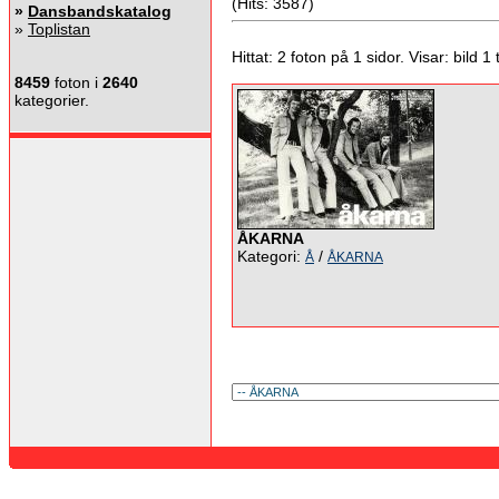
(Hits: 3587)
»
Dansbandskatalog
»
Toplistan
Hittat: 2 foton på 1 sidor. Visar: bild 1 ti
8459
foton i
2640
kategorier.
ÅKARNA
Kategori:
/
Å
ÅKARNA