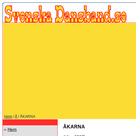
Hem
/
Å
/ ÅKARNA
ÅKARNA
»
Hem