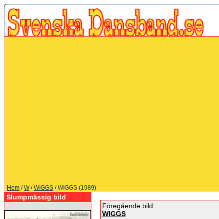
Hem
/
W
/
WIGGS
/ WIGGS (1989)
Slumpmässig bild
Föregående bild:
WIGGS