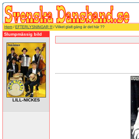
Hem
/
EFTERLYSNINGAR !!!
/ Vilket glatt gäng är det här ??
Slumpmässig bild
LILL-NICKES