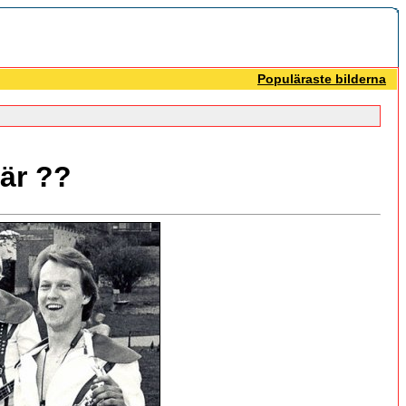
Populäraste bilderna
här ??