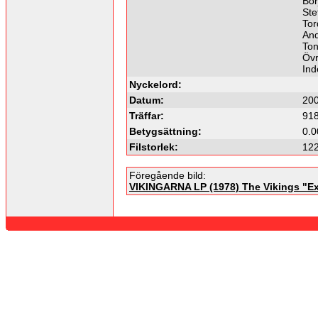
Bör
Ste
Tor
And
Ton
Övr
Ind
Nyckelord:
Datum:
200
Träffar:
91
Betygsättning:
0.0
Filstorlek:
122
Föregående bild:
VIKINGARNA LP (1978) The Vikings "Ex