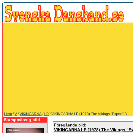
Hem
/
V
/
VIKINGARNA
/
LP
/ VIKINGARNA LP (1978) The Vikings "Export" B
Slumpmässig bild
Föregående bild:
VIKINGARNA LP (1978) The Vikings "Ex