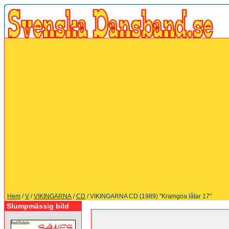
Hem
/
V
/
VIKINGARNA
/
CD
/ VIKINGARNA CD (1989) "Kramgoa låtar 17"
Slumpmässig bild