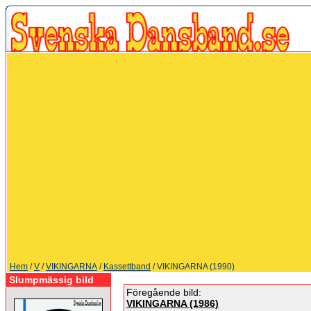
Hem
/
V
/
VIKINGARNA
/
Kassettband
/ VIKINGARNA (1990)
Slumpmässig bild
Föregående bild:
VIKINGARNA (1986)