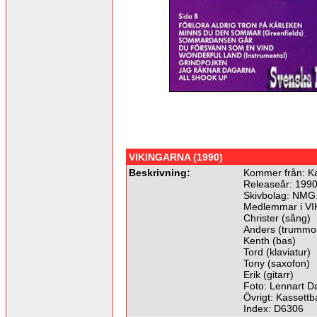
VIKINGARNA (1990)
Beskrivning:
Kommer från: Ka
Releaseår: 1990
Skivbolag: NMG
Medlemmar i V
Christer (sång)
Anders (trummo
Kenth (bas)
Tord (klaviatur)
Tony (saxofon)
Erik (gitarr)
Foto: Lennart D
Övrigt: Kassettb
Index: D6306