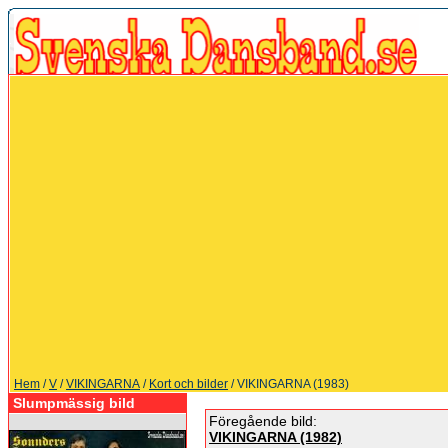
Hem
/
V
/
VIKINGARNA
/
Kort och bilder
/ VIKINGARNA (1983)
Slumpmässig bild
Föregående bild:
VIKINGARNA (1982)