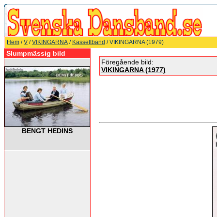
Hem
/
V
/
VIKINGARNA
/
Kassettband
/ VIKINGARNA (1979)
Slumpmässig bild
Föregående bild:
VIKINGARNA (1977)
BENGT HEDINS