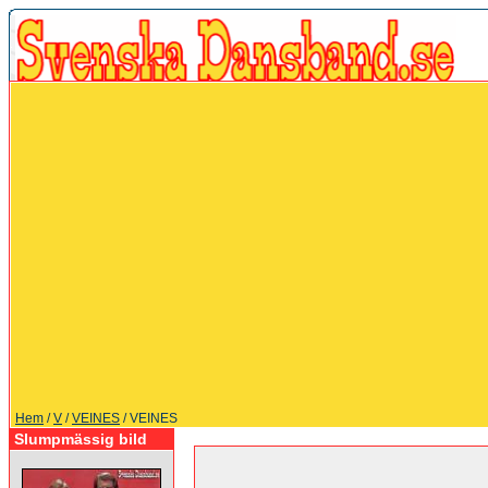
Hem
/
V
/
VEINES
/ VEINES
Slumpmässig bild