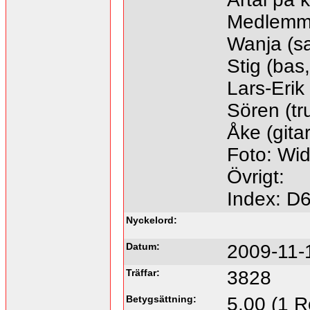
Medlemm
Wanja (sa
Stig (bas
Lars-Erik 
Sören (t
Åke (gita
Foto: Wid
Övrigt:
Index: D
Nyckelord:
Datum:
2009-11-
Träffar:
3828
Betygsättning:
5.00 (1 R