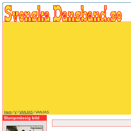
Hem
/
V
/
VANJAS
/ VANJAS
Slumpmässig bild