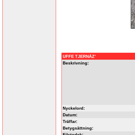
UFFE TJERNÅZ'
Beskrivning:
Nyckelord:
Datum:
Träffar:
Betygsättning:
Filstorlek: