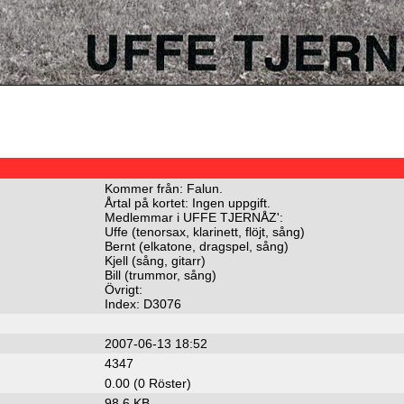
Kommer från: Falun.
Årtal på kortet: Ingen uppgift.
Medlemmar i UFFE TJERNÅZ':
Uffe (tenorsax, klarinett, flöjt, sång)
Bernt (elkatone, dragspel, sång)
Kjell (sång, gitarr)
Bill (trummor, sång)
Övrigt:
Index: D3076
2007-06-13 18:52
4347
0.00 (0 Röster)
98.6 KB