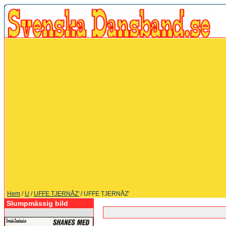
Hem
/
U
/
UFFE TJERNÅZ'
/ UFFE TJERNÅZ'
Slumpmässig bild