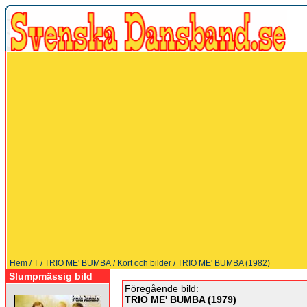
Hem
/
T
/
TRIO ME' BUMBA
/
Kort och bilder
/ TRIO ME' BUMBA (1982)
Slumpmässig bild
Föregående bild:
TRIO ME' BUMBA (1979)