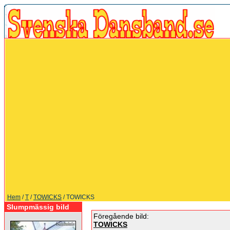
Hem
/
T
/
TOWICKS
/ TOWICKS
Slumpmässig bild
Föregående bild:
TOWICKS