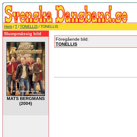
Hem
/
T
/
TONELLIS
/ TONELLIS
Slumpmässig bild
Föregående bild:
TONELLIS
MATS BERGMANS
(2004)