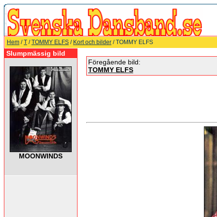
Hem
/
T
/
TOMMY ELFS
/
Kort och bilder
/ TOMMY ELFS
Slumpmässig bild
Föregående bild:
TOMMY ELFS
MOONWINDS