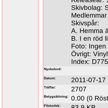
Skivbolag: 
Medlemmar 
Skivspår:
A. Hemma är
B. I en röd l
Foto: Ingen 
Övrigt: Vinyl
Index: D77
Nyckelord:
Datum:
2011-07-17 
Träffar:
2707
Betygsättning:
0.00 (0 Röst
Filstorlek:
83.9 KB