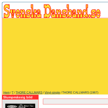
Hem
/
T
/
THORE CALLMARS
/
Vinyl-single
/ THORE CALLMARS (1967)
Slumpmässig bild