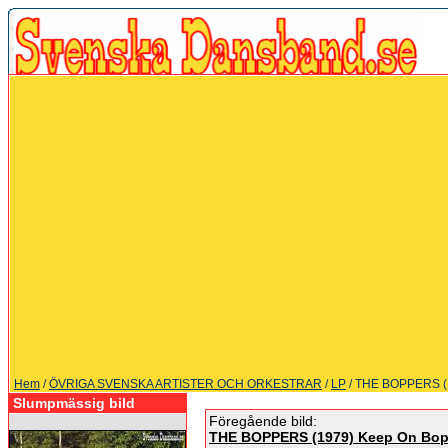
Hem
/
ÖVRIGA SVENSKA ARTISTER OCH ORKESTRAR
/
LP
/ THE BOPPERS (
Slumpmässig bild
Föregående bild:
THE BOPPERS (1979) Keep On Bop