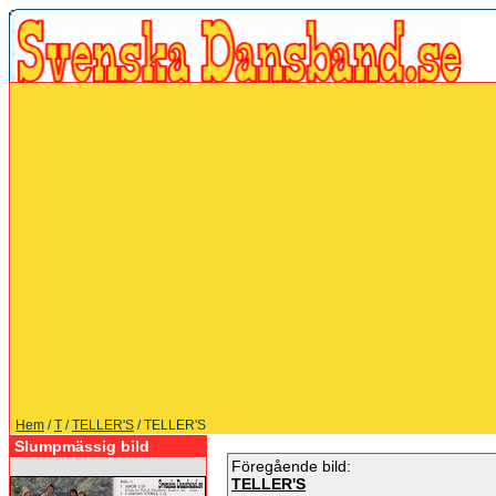
Hem
/
T
/
TELLER'S
/ TELLER'S
Slumpmässig bild
Föregående bild:
TELLER'S