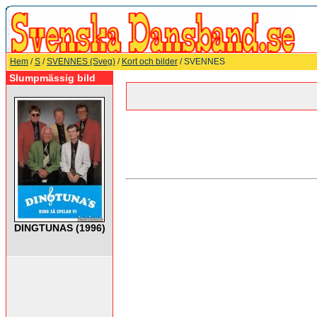
Hem
/
S
/
SVENNES (Sveg)
/
Kort och bilder
/ SVENNES
Slumpmässig bild
DINGTUNAS (1996)