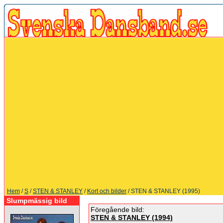
Hem
/
S
/
STEN & STANLEY
/
Kort och bilder
/ STEN & STANLEY (1995)
Slumpmässig bild
Föregående bild:
STEN & STANLEY (1994)