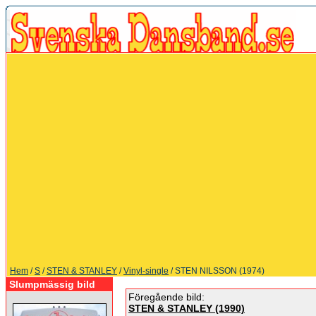
Hem
/
S
/
STEN & STANLEY
/
Vinyl-single
/ STEN NILSSON (1974)
Slumpmässig bild
Föregående bild:
STEN & STANLEY (1990)