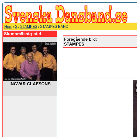
Hem
/
S
/
STAMPES
/ STAMPES BAND
Slumpmässig bild
Föregående bild:
STAMPES
INGVAR CLAESONS