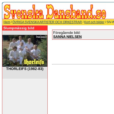
Hem
/
ÖVRIGA SVENSKA ARTISTER OCH ORKESTRAR
/
Kort och bilder
/ SIV-
Slumpmässig bild
Föregående bild:
SANNA NIELSEN
THORLEIFS (1982-83)